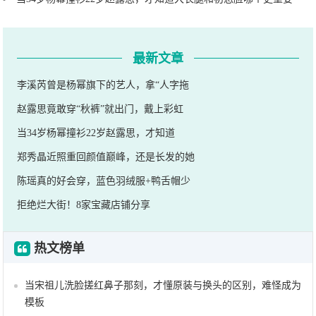
最新文章
李溪芮曾是杨幂旗下的艺人，拿“人字拖
赵露思竟敢穿“秋裤”就出门，戴上彩虹
当34岁杨幂撞衫22岁赵露思，才知道
郑秀晶近照重回颜值巅峰，还是长发的她
陈瑶真的好会穿，蓝色羽绒服+鸭舌帽少
拒绝烂大街！8家宝藏店铺分享
热文榜单
当宋祖儿洗脸搓红鼻子那刻，才懂原装与换头的区别，难怪成为
模板