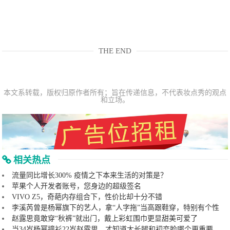
THE END
本文系转载，版权归原作者所有；旨在传递信息，不代表妆点秀的观点
和立场。
相关热点
流量同比增长300% 疫情之下本来生活的对策是？
苹果个人开发者账号，您身边的超级签名
VIVO Z5，奇葩内存组合下，性价比却十分不错
李溪芮曾是杨幂旗下的艺人，拿“人字拖”当高跟鞋穿，特别有个性
赵露思竟敢穿“秋裤”就出门，戴上彩虹围巾更显甜美可爱了
当34岁杨幂撞衫22岁赵露思，才知道大长腿和初恋脸哪个更重要