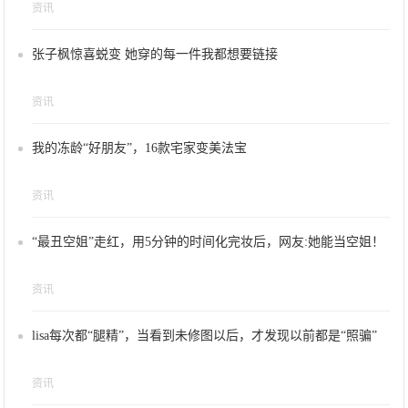
资讯
张子枫惊喜蜕变 她穿的每一件我都想要链接
资讯
我的冻龄“好朋友”，16款宅家变美法宝
资讯
“最丑空姐”走红，用5分钟的时间化完妆后，网友:她能当空姐！
资讯
lisa每次都“腿精”，当看到未修图以后，才发现以前都是“照骗”
资讯