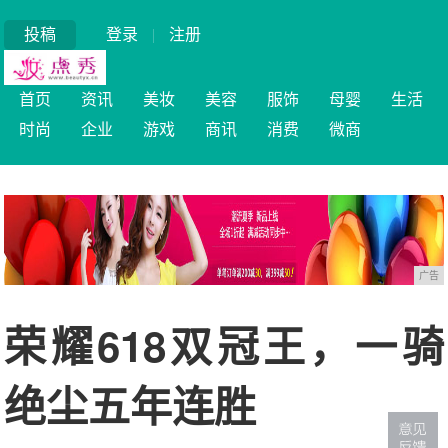
投稿
登录
|
注册
首页
资讯
美妆
美容
服饰
母婴
生活
时尚
企业
游戏
商讯
消费
微商
广告
荣耀618双冠王，一骑
绝尘五年连胜