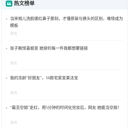
热文榜单
当宋祖儿洗脸搓红鼻子那刻，才懂原装与换头的区别，难怪成为
模板
资讯
张子枫惊喜蜕变 她穿的每一件我都想要链接
资讯
我的冻龄“好朋友”，16款宅家变美法宝
资讯
“最丑空姐”走红，用5分钟的时间化完妆后，网友:她能当空姐！
资讯