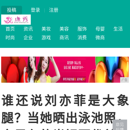
投稿
登录
|
注册
首页
资讯
美妆
美容
服饰
母婴
生活
时尚
企业
游戏
商讯
消费
微商
广告
谁还说刘亦菲是大象
腿？当她晒出泳池照，