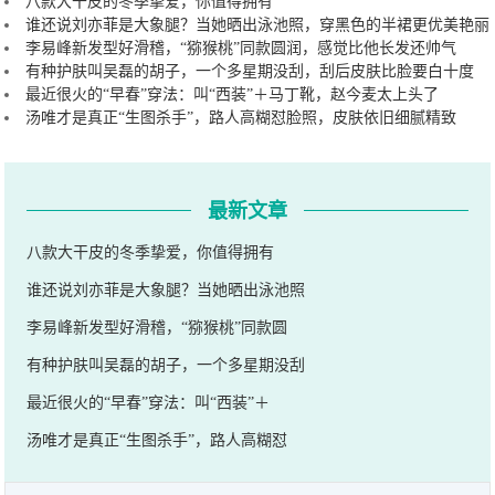
八款大干皮的冬季挚爱，你值得拥有
谁还说刘亦菲是大象腿？当她晒出泳池照，穿黑色的半裙更优美艳丽
李易峰新发型好滑稽，“猕猴桃”同款圆润，感觉比他长发还帅气
有种护肤叫吴磊的胡子，一个多星期没刮，刮后皮肤比脸要白十度
最近很火的“早春”穿法：叫“西装”＋马丁靴，赵今麦太上头了
汤唯才是真正“生图杀手”，路人高糊怼脸照，皮肤依旧细腻精致
最新文章
八款大干皮的冬季挚爱，你值得拥有
谁还说刘亦菲是大象腿？当她晒出泳池照
李易峰新发型好滑稽，“猕猴桃”同款圆
有种护肤叫吴磊的胡子，一个多星期没刮
最近很火的“早春”穿法：叫“西装”＋
汤唯才是真正“生图杀手”，路人高糊怼