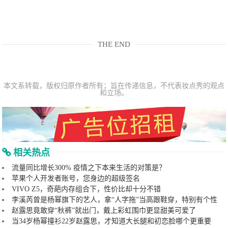
THE END
本文系转载，版权归原作者所有；旨在传递信息，不代表妆点秀的观点
和立场。
相关热点
流量同比增长300% 疫情之下本来生活的对策是？
苹果个人开发者账号，您身边的超级签名
VIVO Z5，奇葩内存组合下，性价比却十分不错
李溪芮曾是杨幂旗下的艺人，拿“人字拖”当高跟鞋穿，特别有个性
赵露思竟敢穿“秋裤”就出门，戴上彩虹围巾更显甜美可爱了
当34岁杨幂撞衫22岁赵露思，才知道大长腿和初恋脸哪个更重要