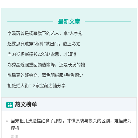
最新文章
李溪芮曾是杨幂旗下的艺人，拿“人字拖
赵露思竟敢穿“秋裤”就出门，戴上彩虹
当34岁杨幂撞衫22岁赵露思，才知道
郑秀晶近照重回颜值巅峰，还是长发的她
陈瑶真的好会穿，蓝色羽绒服+鸭舌帽少
拒绝烂大街！8家宝藏店铺分享
热文榜单
当宋祖儿洗脸搓红鼻子那刻，才懂原装与换头的区别，难怪成为
模板
资讯