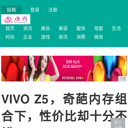
投稿
登录
|
注册
首页
资讯
美妆
美容
服饰
母婴
生活
时尚
企业
游戏
商讯
消费
微商
广告
VIVO Z5，奇葩内存组
合下，性价比却十分不