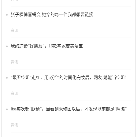
张子枫惊喜蜕变 她穿的每一件我都想要链接
资讯
我的冻龄“好朋友”，16款宅家变美法宝
资讯
“最丑空姐”走红，用5分钟的时间化完妆后，网友:她能当空姐！
资讯
lisa每次都“腿精”，当看到未修图以后，才发现以前都是“照骗”
资讯