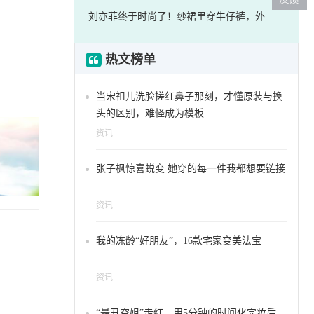
刘亦菲终于时尚了！纱裙里穿牛仔裤，外
热文榜单
当宋祖儿洗脸搓红鼻子那刻，才懂原装与换
头的区别，难怪成为模板
资讯
张子枫惊喜蜕变 她穿的每一件我都想要链接
资讯
我的冻龄“好朋友”，16款宅家变美法宝
资讯
“最丑空姐”走红，用5分钟的时间化完妆后，