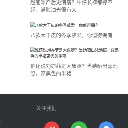
赵丽颖产后更消瘦？牛仔长裤都撑不
起，满脸油光很有大
八款大干皮的冬季挚爱，你值得拥有
谁还说刘亦菲是大象腿？当她晒出泳池
照，穿黑色的半裙
关注我们
现