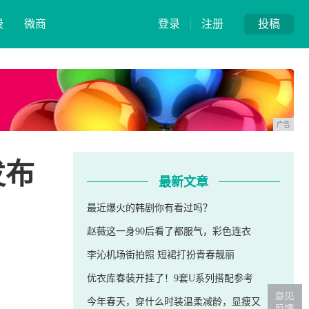
费
微商
登录
|
注册
投稿
广告
发布
最新文章
最近爆火的韩剧你有看过吗？
赵薇这一身90后看了都服气，彩色连衣
李沁机场街拍照 短裙打扮青春靓丽
优衣库春装开挂了！9套U系列搭配参考
今年春天，穿什么时装温柔减龄，显瘦又