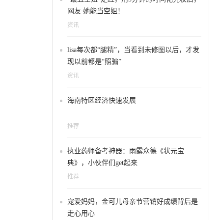
网友:她能当空姐！
资讯
lisa每次都“腿精”，当看到未修图以后，才发
现以前都是“照骗”
资讯
海南特区经济快速发展
推荐
执业药师备考神器：雨露众德《状元宝
典》，小伙伴们get起来
推荐
宠爱妈妈，金可儿母亲节营销好成绩背后是
走心用心