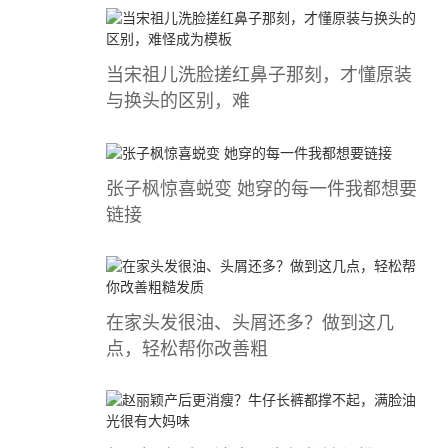
当宋祖儿洗脸搓红鼻子那刻，才懂原装
与换头的区别，难
张子枫惊喜蜕变 她穿的每一件我都想要
链接
在家头发很油、头屑还多？做到这几
点，轻松帮你改善粗