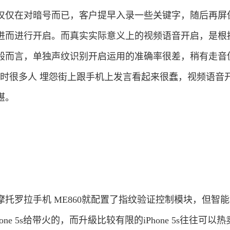
仅仅在对暗号而已，客户提早入录一些关键字，随后再屏
进而进行开启。而真实实际意义上的视频语音开启，是根
般而言，单独声纹识别开启运用的准确率很差，稍有走音
公布时很多人 埋怨街上跟手机上发言看起来很蠢，视频语音
堪。
托罗拉手机 ME860就配置了指纹验证控制模块，但智
ne 5s给带火的，而升級比较有限的iPhone 5s往往可以热