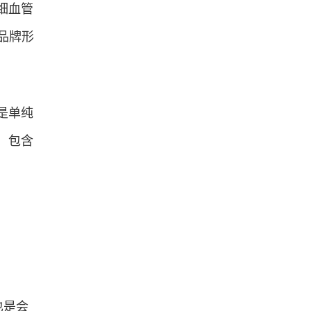
细血管
更品牌形
是单纯
，包含
也是会