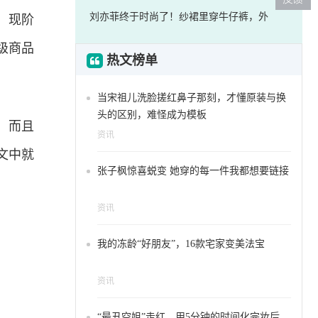
刘亦菲终于时尚了！纱裙里穿牛仔裤，外
，现阶
级商品
热文榜单
当宋祖儿洗脸搓红鼻子那刻，才懂原装与换
头的区别，难怪成为模板
，而且
资讯
文中就
张子枫惊喜蜕变 她穿的每一件我都想要链接
资讯
我的冻龄“好朋友”，16款宅家变美法宝
资讯
“最丑空姐”走红，用5分钟的时间化完妆后，