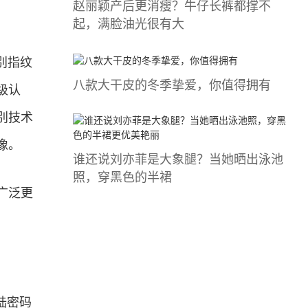
赵丽颖产后更消瘦？牛仔长裤都撑不
起，满脸油光很有大
别指纹
八款大干皮的冬季挚爱，你值得拥有
级认
别技术
像。
谁还说刘亦菲是大象腿？当她晒出泳池
照，穿黑色的半裙
广泛更
陆密码