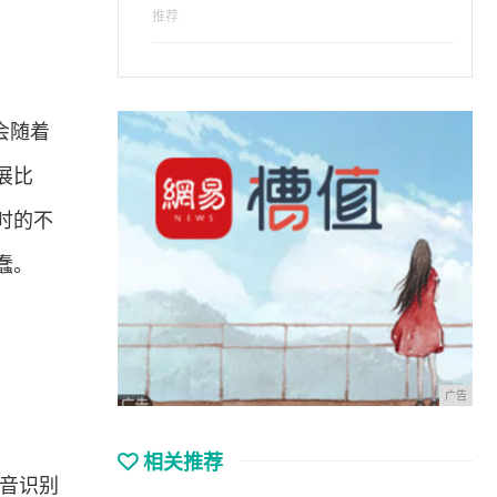
推荐
头会随着
展比
时的不
蠢。
广告
相关推荐
音识别