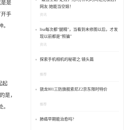
或是是
网友:她能当空姐！
打开手
资讯
种。
lisa每次都“腿精”，当看到未修图以后，才发
现以前都是“照骗”
资讯
探索手机相机的秘密之:镜头篇
推荐
起起
骁龙801三防旗舰索尼Z2京东限时特价
的是，
推荐
处。
肺癌早期能治愈吗?