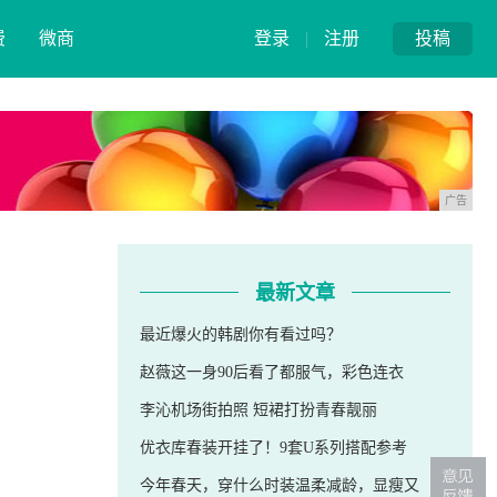
费
微商
登录
|
注册
投稿
广告
最新文章
最近爆火的韩剧你有看过吗？
赵薇这一身90后看了都服气，彩色连衣
李沁机场街拍照 短裙打扮青春靓丽
优衣库春装开挂了！9套U系列搭配参考
今年春天，穿什么时装温柔减龄，显瘦又