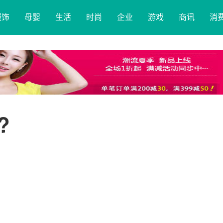
服饰
母婴
生活
时尚
企业
游戏
商讯
消
?