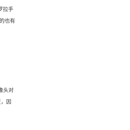
罗拉手
仿的也有
像头对
变，因