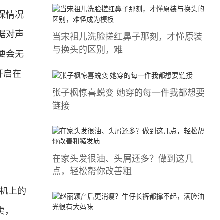
保情况
据对声
当宋祖儿洗脸搓红鼻子那刻，才懂原装
与换头的区别，难
便会无
开启在
张子枫惊喜蜕变 她穿的每一件我都想要
链接
在家头发很油、头屑还多？做到这几
点，轻松帮你改善粗
能机上的
卖，