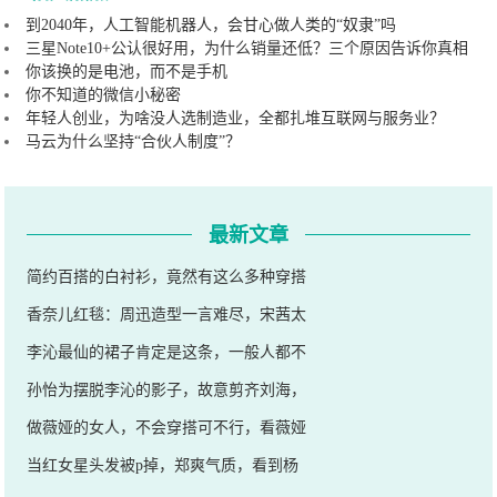
到2040年，人工智能机器人，会甘心做人类的“奴隶”吗
三星Note10+公认很好用，为什么销量还低？三个原因告诉你真相
你该换的是电池，而不是手机
你不知道的微信小秘密
年轻人创业，为啥没人选制造业，全都扎堆互联网与服务业？
马云为什么坚持“合伙人制度”？
最新文章
简约百搭的白衬衫，竟然有这么多种穿搭
香奈儿红毯：周迅造型一言难尽，宋茜太
李沁最仙的裙子肯定是这条，一般人都不
孙怡为摆脱李沁的影子，故意剪齐刘海，
做薇娅的女人，不会穿搭可不行，看薇娅
当红女星头发被p掉，郑爽气质，看到杨