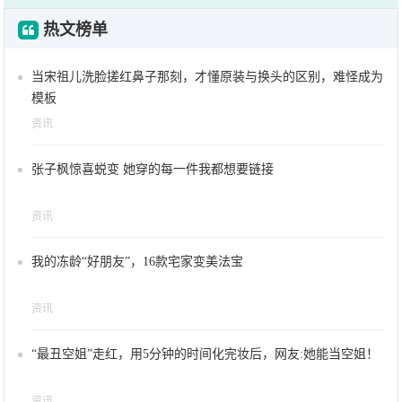
热文榜单
当宋祖儿洗脸搓红鼻子那刻，才懂原装与换头的区别，难怪成为
模板
资讯
张子枫惊喜蜕变 她穿的每一件我都想要链接
资讯
我的冻龄“好朋友”，16款宅家变美法宝
资讯
“最丑空姐”走红，用5分钟的时间化完妆后，网友:她能当空姐！
资讯