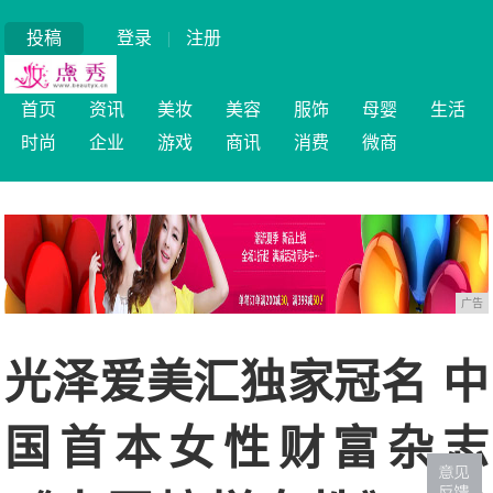
投稿
登录
|
注册
首页
资讯
美妆
美容
服饰
母婴
生活
时尚
企业
游戏
商讯
消费
微商
广告
光泽爱美汇独家冠名 中
国首本女性财富杂志