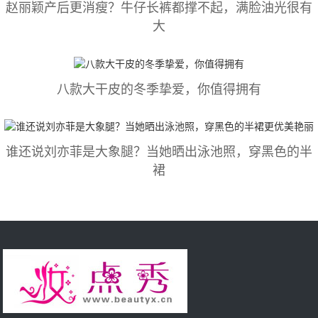
赵丽颖产后更消瘦？牛仔长裤都撑不起，满脸油光很有
大
八款大干皮的冬季挚爱，你值得拥有
谁还说刘亦菲是大象腿？当她晒出泳池照，穿黑色的半
裙