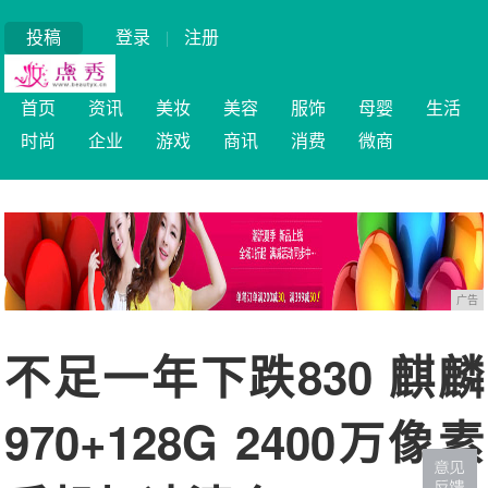
投稿
登录
|
注册
首页
资讯
美妆
美容
服饰
母婴
生活
时尚
企业
游戏
商讯
消费
微商
广告
不足一年下跌830 麒麟
970+128G 2400万像素