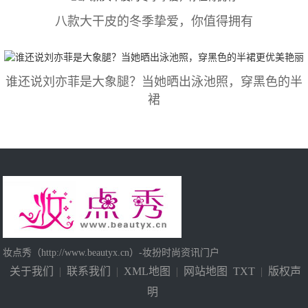
八款大干皮的冬季挚爱，你值得拥有
谁还说刘亦菲是大象腿？当她晒出泳池照，穿黑色的半
裙
妆点秀（http://www.beautyx.cn）-妆扮时尚资讯门户
关于我们
|
联系我们
|
XML地图
|
网站地图
TXT
|
版权声
明