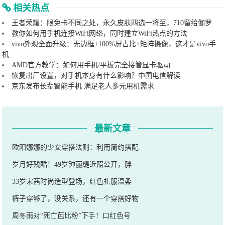
相关热点
王者荣耀：限免卡不同之处，永久皮肤四选一将至，710留给伽罗
教你如何用手机连接WiFi网络，同时建立WiFi热点的方法
vivo外观全面升级：无边框+100%屏占比+矩阵摄像，这才是vivo手
机
AMD官方教学：如何用手机/平板完全接管显卡驱动
恢复出厂设置，对手机本身有什么影响？中国电信解读
京东发布长辈智能手机 满足老人多元用机需求
最新文章
欧阳娜娜的少女穿搭法则：利用简约搭配
岁月好残酷！49岁钟丽缇近照公开，胖
33岁宋茜时尚造型登场，红色礼服温柔
裤子穿够了，没关系，还有一个穿搭好物
周冬雨对“死亡芭比粉”下手！口红色号