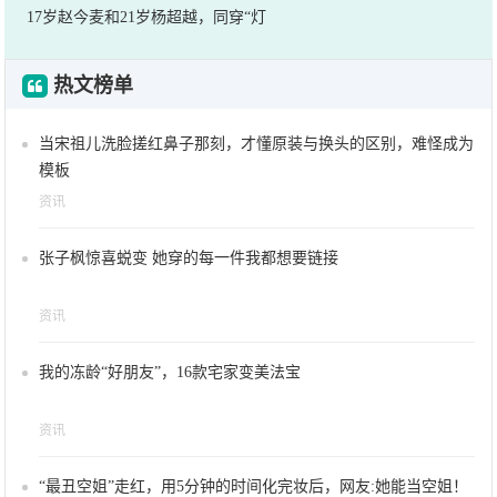
17岁赵今麦和21岁杨超越，同穿“灯
热文榜单
当宋祖儿洗脸搓红鼻子那刻，才懂原装与换头的区别，难怪成为
模板
资讯
张子枫惊喜蜕变 她穿的每一件我都想要链接
资讯
我的冻龄“好朋友”，16款宅家变美法宝
资讯
“最丑空姐”走红，用5分钟的时间化完妆后，网友:她能当空姐！