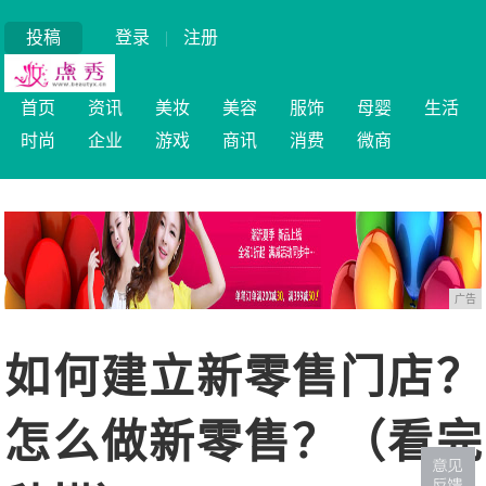
投稿
登录
|
注册
首页
资讯
美妆
美容
服饰
母婴
生活
时尚
企业
游戏
商讯
消费
微商
广告
如何建立新零售门店？
怎么做新零售？（看完