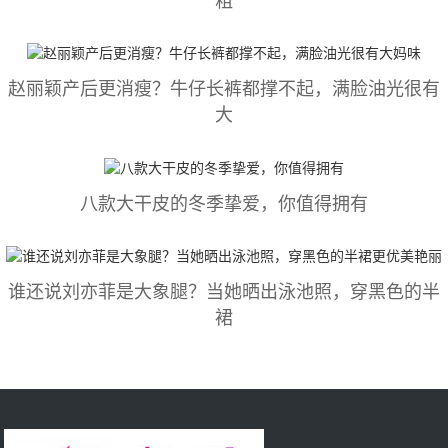
赵丽颖产后更消瘦？牛仔长裤都撑不起，满脸油光很有
大
八款大干皮的冬季挚爱，你值得拥有
谁还说刘亦菲是大象腿？当她晒出泳池照，穿黑色的半
裙