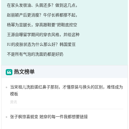
在家头发很油、头屑还多？做到这几点，
赵丽颖产后更消瘦？牛仔长裤都撑不起，
杨幂为显腿长，穿高跟鞋要“把鞋底挖空
王源自曝留学期间的穿衣风格，并给这种
IU的皮肤状态为什么那么好？韩国爱豆
不是所有气泡的洗面奶都是好奶
热文榜单
当宋祖儿洗脸搓红鼻子那刻，才懂原装与换头的区别，难怪成为
模板
资讯
张子枫惊喜蜕变 她穿的每一件我都想要链接