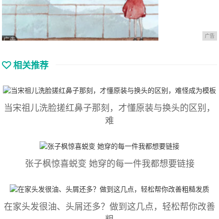
广告
相关推荐
当宋祖儿洗脸搓红鼻子那刻，才懂原装与换头的区别，
难
张子枫惊喜蜕变 她穿的每一件我都想要链接
在家头发很油、头屑还多？做到这几点，轻松帮你改善
粗