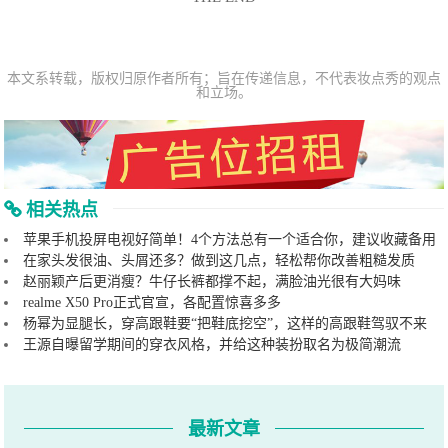
本文系转载，版权归原作者所有；旨在传递信息，不代表妆点秀的观点
和立场。
相关热点
苹果手机投屏电视好简单！4个方法总有一个适合你，建议收藏备用
在家头发很油、头屑还多？做到这几点，轻松帮你改善粗糙发质
赵丽颖产后更消瘦？牛仔长裤都撑不起，满脸油光很有大妈味
realme X50 Pro正式官宣，各配置惊喜多多
杨幂为显腿长，穿高跟鞋要“把鞋底挖空”，这样的高跟鞋驾驭不来
王源自曝留学期间的穿衣风格，并给这种装扮取名为极简潮流
最新文章