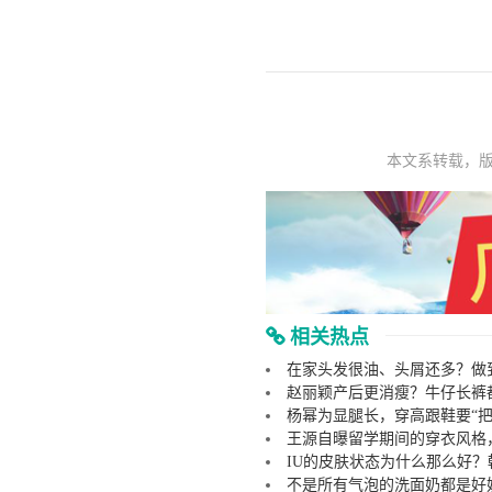
本文系转载，
相关热点
在家头发很油、头屑还多？做
赵丽颖产后更消瘦？牛仔长裤
杨幂为显腿长，穿高跟鞋要“
王源自曝留学期间的穿衣风格
IU的皮肤状态为什么那么好
不是所有气泡的洗面奶都是好