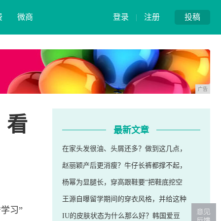
费
微商
登录
|
注册
投稿
广告
，看
最新文章
在家头发很油、头屑还多？做到这几点，
赵丽颖产后更消瘦？牛仔长裤都撑不起，
杨幂为显腿长，穿高跟鞋要“把鞋底挖空
王源自曝留学期间的穿衣风格，并给这种
学习”
IU的皮肤状态为什么那么好？韩国爱豆