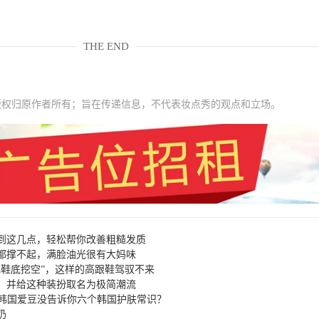
THE END
版权归原作者所有；旨在传递信息，不代表妆点秀的观点和立场。
到这几点，轻松帮你改善粗糙发质
都撑不起，满脸油光很有大妈味
把鞋底挖空”，这样的高跟鞋驾驭不来
，并给这种装扮取名为极简潮流
？韩国爱豆没告诉你六个韩国护肤常识？
奶