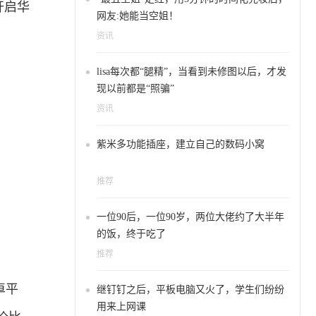
开启华
网友:她能当空姐！
资讯
lisa每次都“腿精”，当看到未修图以后，才发
现以前都是“照骗”
资讯
紫米多功能插座，建立自己的数码小窝
推荐
一位90后，一位90岁，两位大佬约了大半年
的饭，终于吃了
推荐
卓平
继钉钉之后，平板电脑又火了，学生们纷纷
用来上网课