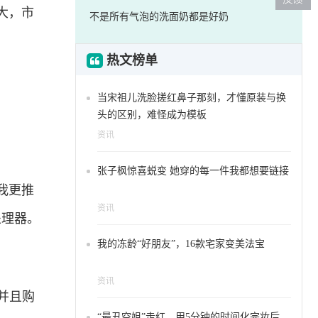
大，市
不是所有气泡的洗面奶都是好奶
热文榜单
当宋祖儿洗脸搓红鼻子那刻，才懂原装与换
头的区别，难怪成为模板
资讯
张子枫惊喜蜕变 她穿的每一件我都想要链接
我更推
资讯
处理器。
我的冻龄“好朋友”，16款宅家变美法宝
资讯
并且购
“最丑空姐”走红，用5分钟的时间化完妆后，