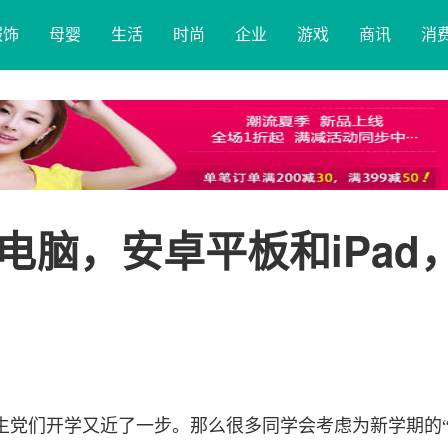
服饰
母婴
生活
时尚
企业
游戏
商讯
消
电脑，安卓平板和iPad
生党们开学又近了一步。那么很多同学会考虑为新学期的“