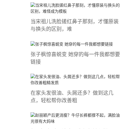
当宋祖儿洗脸搓红鼻子那刻，才懂原装
与换头的区别，难
张子枫惊喜蜕变 她穿的每一件我都想要
链接
在家头发很油、头屑还多？做到这几
点，轻松帮你改善粗