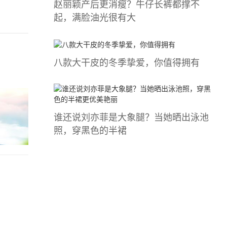
赵丽颖产后更消瘦？牛仔长裤都撑不
起，满脸油光很有大
八款大干皮的冬季挚爱，你值得拥有
谁还说刘亦菲是大象腿？当她晒出泳池
照，穿黑色的半裙