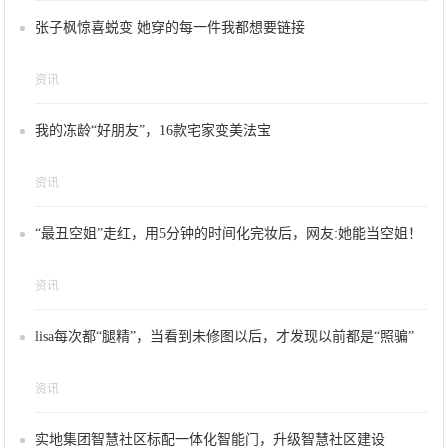
张子枫惊喜蜕变 她穿的每一件我都想要链接
资讯
我的冻龄“好朋友”，16款宅家变美法宝
资讯
“最丑空姐”走红，用5分钟的时间化完妆后，网友:她能当空姐！
资讯
lisa每次都“腿精”，当看到未修图以后，才发现以前都是“照骗”
资讯
实地集团智慧社区标配一体化智能门，升级智慧社区建设