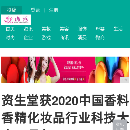
投稿
登录
|
注册
首页
资讯
美妆
美容
服饰
母婴
生活
时尚
企业
游戏
商讯
消费
微商
广告
资生堂获2020中国香料
香精化妆品行业科技大