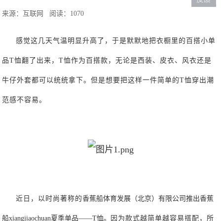
来源：互联网
阅读：1070
感觉这几天气温明显升高了，于是默默地把衣橱里的百搭小单
品
T恤翻了出来，T恤作为百搭款，无论是西装、皮衣、风衣还是
牛仔外套都可以统统拿下。但是想要把这样一件简单的T恤穿出潮
范感不容易。
近日
，
以时尚著称的
香蕉船体育发展（北京）有限公司推出香蕉
船
xiangjiaochuan夏季单品
——T恤。
因为款式越简单越容易搭配，所