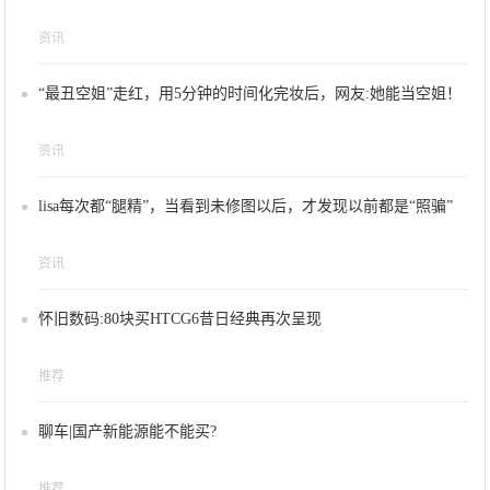
资讯
“最丑空姐”走红，用5分钟的时间化完妆后，网友:她能当空姐！
资讯
lisa每次都“腿精”，当看到未修图以后，才发现以前都是“照骗”
资讯
怀旧数码:80块买HTCG6昔日经典再次呈现
推荐
聊车|国产新能源能不能买?
推荐