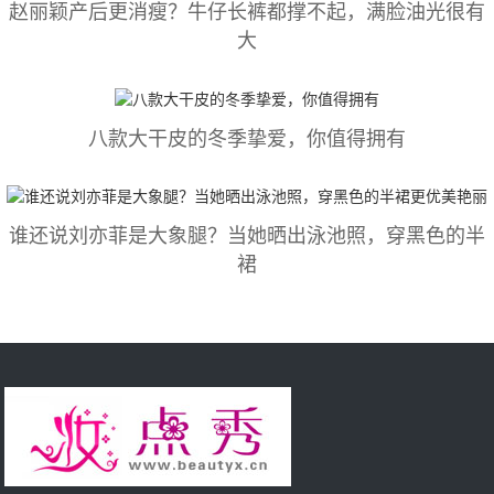
赵丽颖产后更消瘦？牛仔长裤都撑不起，满脸油光很有
大
八款大干皮的冬季挚爱，你值得拥有
谁还说刘亦菲是大象腿？当她晒出泳池照，穿黑色的半
裙