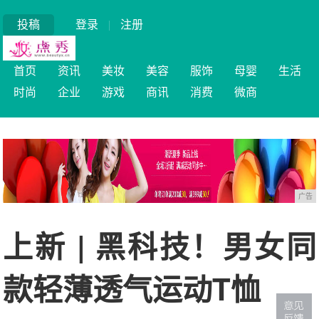
投稿
登录
|
注册
首页
资讯
美妆
美容
服饰
母婴
生活
时尚
企业
游戏
商讯
消费
微商
广告
上新 | 黑科技！男女同
款轻薄透气运动T恤