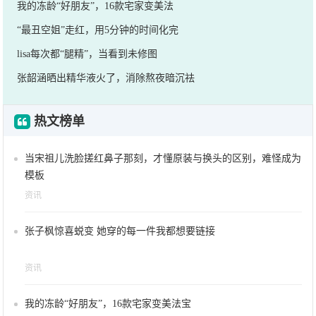
我的冻龄“好朋友”，16款宅家变美法
“最丑空姐”走红，用5分钟的时间化完
lisa每次都“腿精”，当看到未修图
张韶涵晒出精华液火了，消除熬夜暗沉祛
热文榜单
当宋祖儿洗脸搓红鼻子那刻，才懂原装与换头的区别，难怪成为
模板
资讯
张子枫惊喜蜕变 她穿的每一件我都想要链接
资讯
我的冻龄“好朋友”，16款宅家变美法宝