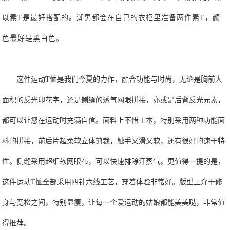
以素T是最好搭配的。潮男都会在自己的衣柜里准备两件素T，颜
色最好是黑白色。
这件运动
T恤是我们今夏的力作，融合功能与时尚，无论是胸前大
面积的反光印花字，还是侧缝的透气网眼拼接，亦或是后背反光元素，
都可以让您在运动时充满自信。
面料上不惜工本，特别采用两种功能面
料的拼接，前后片超柔软立体剪裁，触手又滑又软，还有很好的速干特
性。侧缝采用超细软网眼布，可以快速排除汗蒸气。
更值得一提的是，
这件运动T恤全部采用四针六线工艺，穿着体验非常好。版型上介于修
身与宽松之间，特别显瘦，让每一个爱运动的姑娘都能美美哒，非常值
得推荐
。