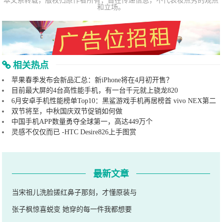
本文系转载，版权归原作者所有；旨在传递信息，不代表妆点秀的观点
和立场。
相关热点
苹果春季发布会新品汇总：新iPhone将在4月初开售？
目前最大屏的4台高性能手机，有一台千元就上骁龙820
6月安卓手机性能榜单Top10：黑鲨游戏手机再居榜首 vivo NEX第二
双节将至，中秋国庆双节促销如何做
中国手机APP数量勇夺全球第一，高达449万个
灵感不仅仅而已 -HTC Desire826上手图赏
最新文章
当宋祖儿洗脸搓红鼻子那刻，才懂原装与
张子枫惊喜蜕变 她穿的每一件我都想要