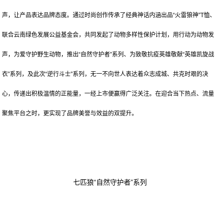
声，让产品表达品牌态度。通过时尚创作传承了经典神话内涵出品“火雷狼神”T恤、
联合云南绿色发展公益基金会，共同发起了动物多样性保护计划，用行动为动物发
声，为爱守护野生动物，推出“自然守护者”系列、为致敬抗疫英雄敬献“英雄凯旋战
衣”系列，及此次“逆行斗士”系列，无一不向世人表达着众志成城、共克时艰的决
心，传递出积极温情的正能量，一经上市便赢得广泛关注。在迎合当下热点、流量
聚焦平台之时，更实现了品牌美誉与效益的双提升。
七匹狼“自然守护者”系列