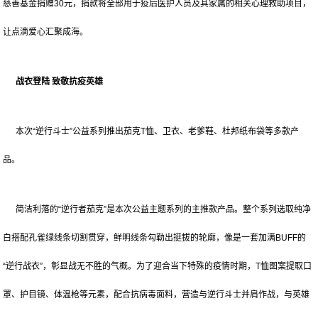
慈善基金捐赠30元，捐款将全部用于疫后医护人员及其家属的相关心理救助项目，
让点滴爱心汇聚成海。
战衣登陆 致敬抗疫英雄
本次“逆行斗士”公益系列推出茄克T恤、卫衣、老爹鞋、杜邦纸布袋等多款产
品。
简洁利落的“逆行者茄克”是本次公益主题系列的主推款产品。整个系列选取纯净
白搭配孔雀绿线条切割贯穿，鲜明线条勾勒出挺拔的轮廓，像是一套加满BUFF的
“逆行战衣”，彰显战无不胜的气概。为了迎合当下特殊的疫情时期，T恤图案提取口
罩、护目镜、体温枪等元素，配合抗病毒面料，营造与逆行斗士并肩作战，与英雄