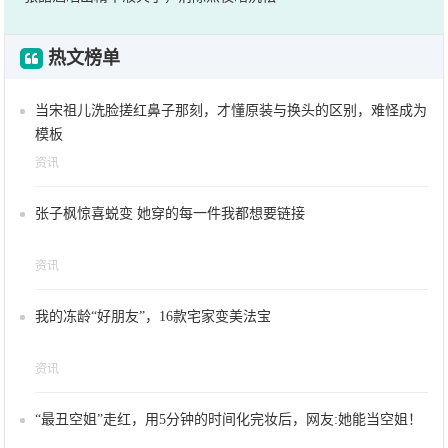
热文榜单
当宋祖儿洗脸搓红鼻子那刻，才懂原装与换头的区别，难怪成为
模板
资讯
张子枫惊喜蜕变 她穿的每一件我都想要链接
资讯
我的冻龄“好朋友”，16款宅家变美法宝
资讯
“最丑空姐”走红，用5分钟的时间化完妆后，网友:她能当空姐！