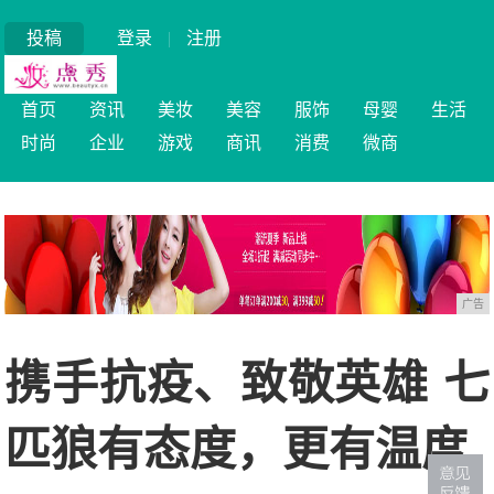
投稿
登录
|
注册
首页
资讯
美妆
美容
服饰
母婴
生活
时尚
企业
游戏
商讯
消费
微商
广告
携手抗疫、致敬英雄 七
匹狼有态度，更有温度