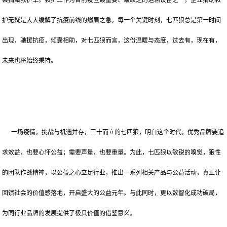
县捐赠救护车。救护车作为目前疫区最重要、最缺乏的运输设备之一，企业捐助救
护无疑是大大缓解了抗疫前线的燃眉之急。每一个关键时刻，七匹狼总是第一时间
出现，驰援抗疫，倾囊相助，对七匹狼而言，这份温暖与态度，过去有，现在有，
未来也将始终秉持。
一场疫情，挑战与机遇并存，三十而立的七匹狼，明白这个时代，优秀品牌要追
求效益，也要心怀公益；需要声量，也要重量。为此，七匹狼以敏锐的嗅觉，狼性
的团队作战精神，以公益之心立足行业，推出一系列相关产品与公益活动，真正让
回馈社会的价值感落地，开启盛大的公益元年。与此同时，更以数智化成功破局，
为同行业品牌的发展提供了极具价值的借鉴意义。