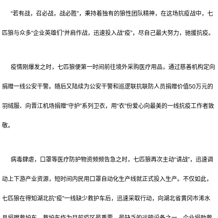
“若有战，召必战，战必胜”，秉持着独有的狼性团队精神，在这场抗疫战中，七
匹狼与众多“企业英雄们”并肩作战，迅速投入战“疫”，尽自己最大努力，驰援抗疫。
疫情刚爆发之时，七匹狼便第一时间前往境外采购医疗用品，通过慈善机构定向
捐赠一线公安干警。随后又陆续为公安干警和巡逻联抗联防人员捐赠价值50万元的
羽绒服、向晋江机场捐赠“守护”系列卫衣，用“衣”份爱心向最美的一线抗疫工作者致
敬。
病毒肆虐，口罩等医疗防护物资频频告急之时，七匹狼再次主动“请战”，迅速调
动上下游产业资源，短时间内民用口罩自动化生产线就正式投入生产。不仅如此，
七匹狼在得知湖北抗“疫”一线缺少救护车后，迅速采取行动，向湖北省黄冈市浠水