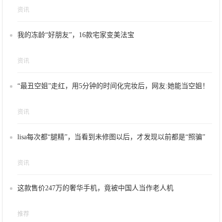
资讯
我的冻龄“好朋友”，16款宅家变美法宝
资讯
“最丑空姐”走红，用5分钟的时间化完妆后，网友:她能当空姐！
资讯
lisa每次都“腿精”，当看到未修图以后，才发现以前都是“照骗”
资讯
这款售价247万的奢华手机，竟被中国人当作老人机
推荐