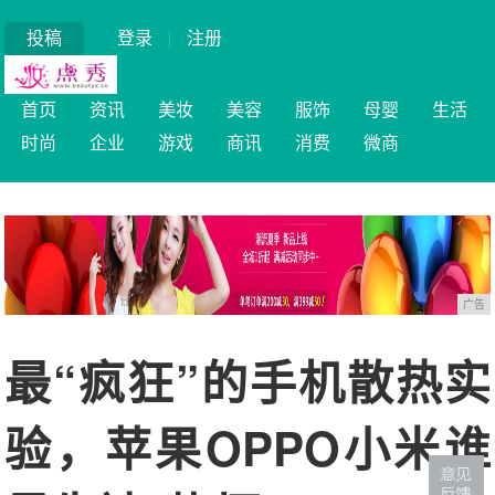
投稿
登录
|
注册
首页
资讯
美妆
美容
服饰
母婴
生活
时尚
企业
游戏
商讯
消费
微商
广告
最“疯狂”的手机散热实
验，苹果OPPO小米谁